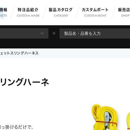
情報
特注品紹介
製品カタログ
カスタムボート
販売
UCTS
CUSTOM MADE
CATALOG
CUSTOM BOAT
SHOP 
ジェットスリングハーネス
スリングハーネ
引っ掛けるだけで、